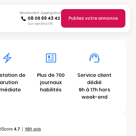
Service client · Appel gratuit
08 05 69 43 42
Publiez votre annonce
lun-ven 9h à 17h
station de
Plus de 700
Service client
arution
journaux
dédié
médiate
habilités
9h à 17h hors
week-end