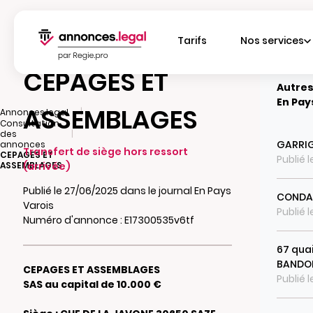
Tarifs
Nos services
CEPAGES ET
Autres
En Pay
ASSEMBLAGES
|
Annonces.legal
Consultation
|
des
GARRI
annonces
Transfert de siège hors ressort
CEPAGES ET
Publié 
ASSEMBLAGES
(arrivée)
Publié le 27/06/2025 dans le journal En Pays
CONDAM
Varois
Publié 
Numéro d'annonce : E17300535v6tf
67 quai
BANDO
CEPAGES ET ASSEMBLAGES
Publié l
SAS au capital de 10.000 €