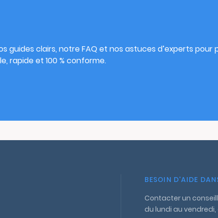
s
s guides clairs, notre FAQ et nos astuces d’experts pour pu
e, rapide et 100 % conforme.
BESOIN D'AIDE DA
Contacter un conseill
du lundi au vendredi,