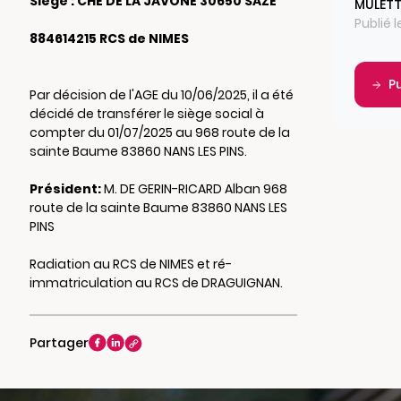
Siège : CHE DE LA JAVONE 30650 SAZE
MULETT
Publié l
884614215 RCS de NIMES
P
Par décision de l'AGE du 10/06/2025, il a été
décidé de transférer le siège social à
compter du 01/07/2025 au 968 route de la
sainte Baume 83860 NANS LES PINS.
Président:
M. DE GERIN-RICARD Alban 968
route de la sainte Baume 83860 NANS LES
PINS
Radiation au RCS de NIMES et ré-
immatriculation au RCS de DRAGUIGNAN.
Partager