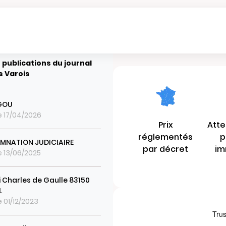
 publications du journal
s Varois
GOU
le 17/04/2026
Prix
Atte
réglementés
p
NATION JUDICIAIRE
par décret
im
le 13/06/2025
 Charles de Gaulle 83150
L
e 01/12/2023