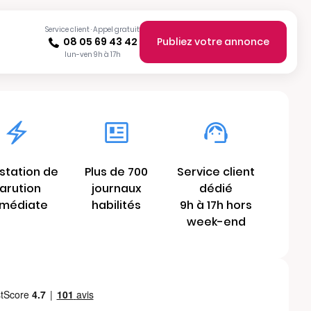
Service client · Appel gratuit
08 05 69 43 42
Publiez votre annonce
lun-ven 9h à 17h
station de
Plus de 700
Service client
arution
journaux
dédié
médiate
habilités
9h à 17h hors
week-end