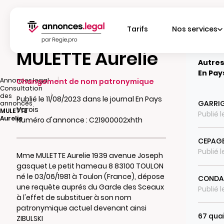
Tarifs
Nos services
MULETTE Aurelie
Autres
En Pay
|
Annonces.legal
Changement de nom patronymique
Consultation
|
des
Publié le 11/08/2023 dans le journal En Pays
GARRI
annonces
Varois
MULETTE
Publié 
Aurelie
Numéro d'annonce : C21900002xhth
CEPAGE
Publié 
Mme MULETTE Aurelie 1939 avenue Joseph
gasquet Le petit hameau 8 83100 TOULON
né le 03/06/1981 à Toulon (France), dépose
CONDAM
une requête auprés du Garde des Sceaux
Publié 
à l'effet de substituer à son nom
patronymique actuel devenant ainsi
67 quai
ZIBULSKI