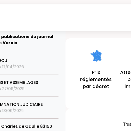
 publications du journal
s Varois
GOU
le 17/04/2026
Prix
Atte
réglementés
p
S ET ASSEMBLAGES
par décret
im
le 27/06/2025
NATION JUDICIAIRE
le 13/06/2025
 Charles de Gaulle 83150