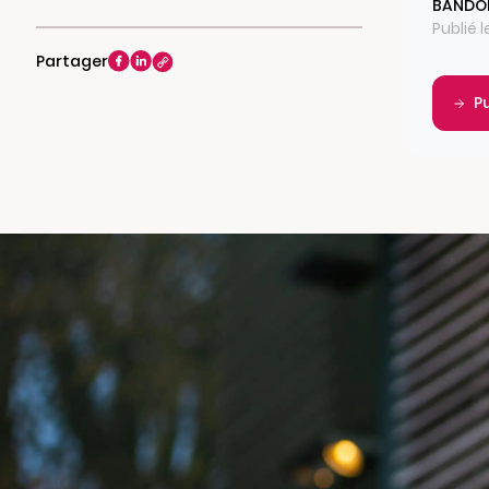
BANDO
Publié l
Partager
P