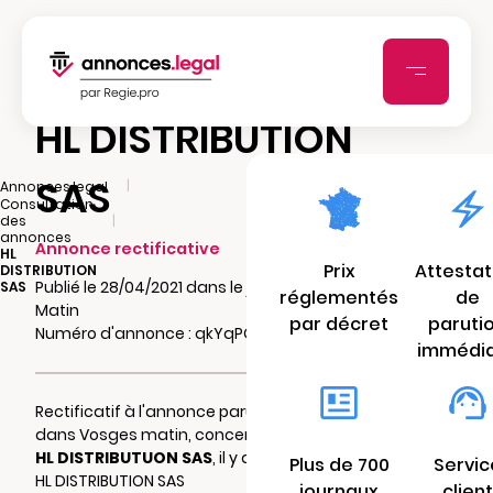
HL DISTRIBUTION
SAS
|
Annonces.legal
Consultation
|
des
annonces
Annonce rectificative
HL
Prix
Attestat
DISTRIBUTION
Publié le 28/04/2021 dans le journal Vosges
SAS
réglementés
de
Matin
par décret
paruti
Numéro d'annonce : qkYqPGXdpvcFQ
immédi
Rectificatif à l'annonce parue le 22/04/2021
dans Vosges matin, concernant la société
HL DISTRIBUTUON SAS
, il y avait lieu de lire :
Plus de 700
Servic
HL DISTRIBUTION SAS
journaux
client