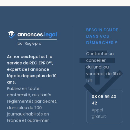
BESOIN D'AIDE
DANS VOS
DÉMARCHES ?
Contacter un
Annonces.legal est le
conseiller
service de REGIEPRO™,
du lundi au
expert de l'annonce
vendredi, de 9h à
légale depuis plus de 10
17h
ans.
Publiez en toute
conformité, aux tarifs
08 05 69 43
réglementés par décret,
42
dans plus de 700
Appel
journaux habilités en
gratuit
France et outre-mer.