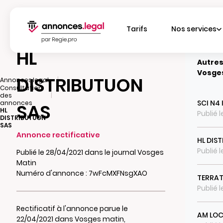
Tarifs
Nos services
HL
Autres
Vosge
DISTRIBUTUON
|
Annonces.legal
Consultation
|
des
SCI N4
annonces
SAS
HL
Publié 
DISTRIBUTUON
SAS
Annonce rectificative
HL DIS
Publié 
Publié le 28/04/2021 dans le journal Vosges
Matin
Numéro d'annonce : 7wFcMXFNsgXAO
TERRAT
Publié l
Rectificatif à l'annonce parue le
AM LO
22/04/2021 dans Vosges matin,