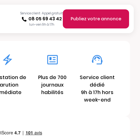
Service client · Appel gratuit
08 05 69 43 42
Publiez votre annonce
lun-ven 9h à 17h
station de
Plus de 700
Service client
arution
journaux
dédié
médiate
habilités
9h à 17h hors
week-end