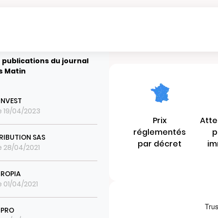
 publications du journal
s Matin
 INVEST
le 19/04/2023
Prix
Atte
réglementés
p
TRIBUTION SAS
par décret
im
le 28/04/2021
ROPIA
e 01/04/2021
CPRO