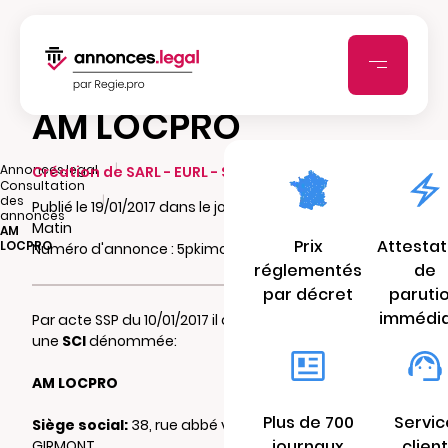
AM LOCPRO
|
Annonces.legal
Création de SARL - EURL - SCI - SCA - SCCV
Consultation
|
des
Publié le 19/01/2017 dans le journal Vosges
annonces
Matin
AM
Prix
Attestat
LOCPRO
Numéro d'annonce : 5pkimckv5v
réglementés
de
par décret
paruti
immédi
Par acte SSP du 10/01/2017 il a été constitué
une
SCI
dénommée:
AM LOCPRO
Plus de 700
Servic
Siège social:
38, rue abbé vincent 88150
journaux
client
GIRMONT