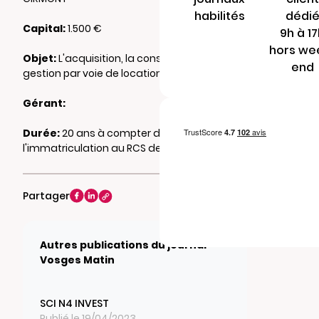
habilités
dédi
Capital:
1.500 €
9h à 1
hors we
Objet:
L'acquisition, la construction et la
end
gestion par voie de location
Gérant:
Durée:
20 ans à compter de
l'immatriculation au RCS de EPINAL
Partager
Autres publications du journal
Vosges Matin
SCI N4 INVEST
Publié le 19/04/2023