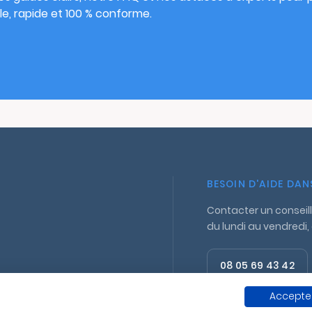
e, rapide et 100 % conforme.
BESOIN D'AIDE DA
Contacter un conseill
du lundi au vendredi,
08 05 69 43 42
Appel gratuit
Accepter