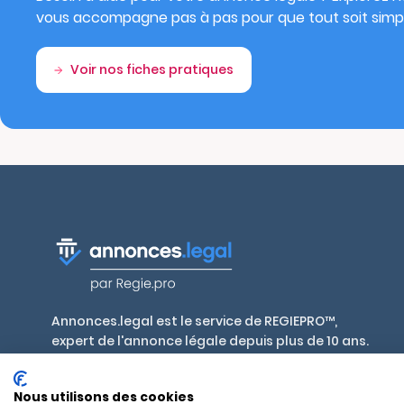
vous accompagne pas à pas pour que tout soit simpl
Voir nos fiches pratiques
Annonces.legal est le service de REGIEPRO™,
expert de l'annonce légale depuis plus de 10 ans.
Publiez en toute conformité, aux tarifs
réglementés par décret, dans plus de 700 journaux
Nous utilisons des cookies
habilités en France et outre-mer.