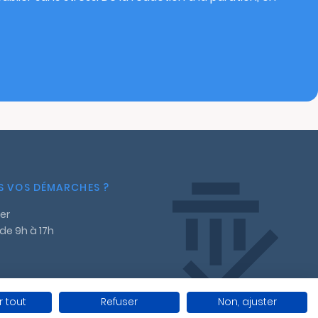
NS VOS DÉMARCHES ?
er
 de 9h à 17h
 tout
Refuser
Non, ajuster