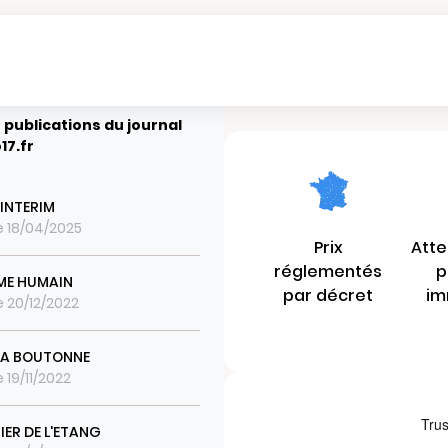
 publications du journal
17.fr
 INTERIM
le 18/04/2025
Prix
Atte
réglementés
p
ME HUMAIN
par décret
im
le 20/12/2022
 LA BOUTONNE
e 19/11/2022
IER DE L'ETANG