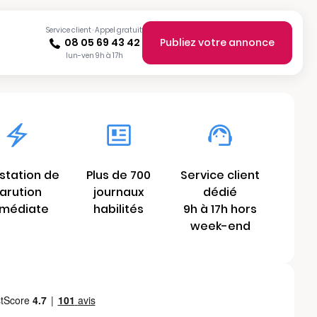
Service client · Appel gratuit
08 05 69 43 42
Publiez votre annonce
lun-ven 9h à 17h
station de
Plus de 700
Service client
arution
journaux
dédié
médiate
habilités
9h à 17h hors
week-end