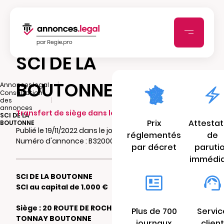
SCI DE LA
BOUTONNE
|
Annonces.legal
Consultation
|
des
annonces
Transfert de siège dans le même ressort
SCI DE LA
Prix
Attestat
BOUTONNE
Publié le 19/11/2022 dans le journal lhebdo17.fr
réglementés
de
Numéro d'annonce : B32000552uaa2
par décret
paruti
immédi
SCI DE LA BOUTONNE
SCI au capital de 1.000 €
Siège : 20 ROUTE DE ROCHEFORT 17380
Plus de 700
Servic
TONNAY BOUTONNE
journaux
client