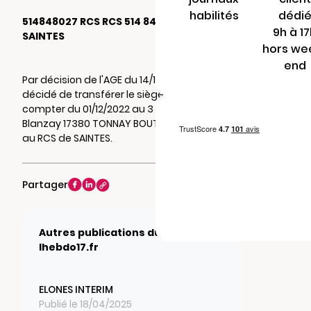
habilités
dédi
514848027 RCS RCS 514 848 027 de
9h à 1
SAINTES
hors we
end
Par décision de l'AGE du 14/11/2022, il a été
décidé de transférer le siège social à
compter du 01/12/2022 au 3 Rue des Près de
Blanzay 17380 TONNAY BOUTONNE. Mention
au RCS de SAINTES.
Partager
Autres publications du journal
lhebdo17.fr
ELONES INTERIM
Publié le 18/04/2025