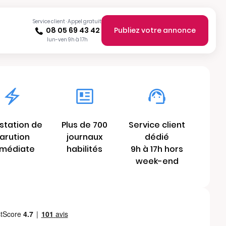
Service client · Appel gratuit
08 05 69 43 42
Publiez votre annonce
lun-ven 9h à 17h
station de
Plus de 700
Service client
arution
journaux
dédié
médiate
habilités
9h à 17h hors
week-end