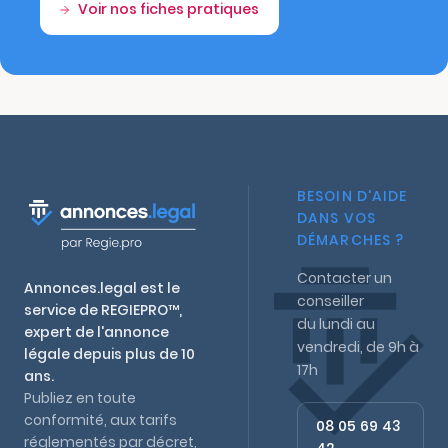
Voir nos fiches pratiques
BESOIN D'AIDE
DANS VOS
DÉMARCHES ?
Contacter un
Annonces.legal est le
conseiller
service de REGIEPRO™,
du lundi au
expert de l'annonce
vendredi, de 9h à
légale depuis plus de 10
17h
ans.
Publiez en toute
conformité, aux tarifs
08 05 69 43
réglementés par décret,