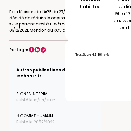
habilités
dédi
Par décision de l'AGE du 27/04/2020, il a été
9h à 1
décidé de réduire le capital social de 39.000
hors we
€, le portant ainsi à 0 € à compter du
end
01/12/2021. Mention au RCS de SAINTES
Partager
Autres publications du journal
lhebdo17.fr
ELONES INTERIM
Publié le 18/04/2025
H COMME HUMAIN
Publié le 20/12/2022