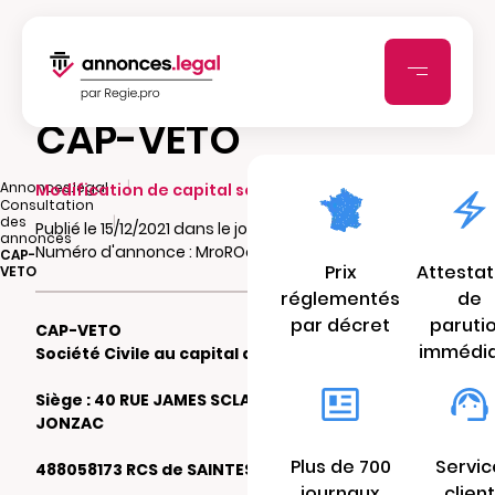
CAP-VETO
|
Annonces.legal
Modification de capital social
Consultation
|
des
Publié le 15/12/2021 dans le journal lhebdo17.fr
annonces
Numéro d'annonce : MroROdq2wqxJL
CAP-
Prix
Attestat
VETO
réglementés
de
par décret
paruti
CAP-VETO
immédi
Société Civile au capital de 39.000 €
Siège : 40 RUE JAMES SCLAFER 17500
JONZAC
Plus de 700
Servic
488058173 RCS de SAINTES
journaux
client