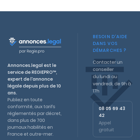
BESOIN D'AIDE
DANS VOS
DÉMARCHES ?
Contacter un
Annonces.legal est le
conseiller
service de REGIEPRO™,
du lundi au
expert de l'annonce
vendredi, de 9h à
légale depuis plus de 10
17h
ans.
Publiez en toute
conformité, aux tarifs
08 05 69 43
réglementés par décret,
42
dans plus de 700
Appel
journaux habilités en
gratuit
France et outre-mer.