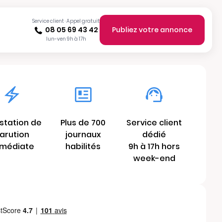
Service client · Appel gratuit
08 05 69 43 42
Publiez votre annonce
lun-ven 9h à 17h
station de
Plus de 700
Service client
arution
journaux
dédié
médiate
habilités
9h à 17h hors
week-end