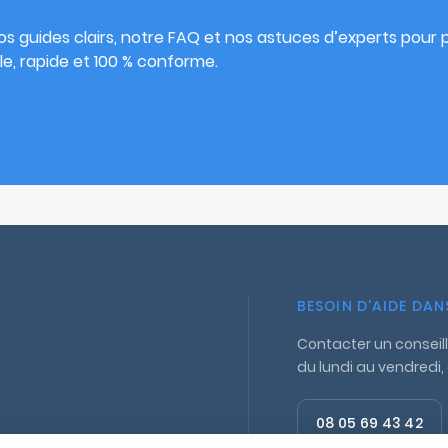
s guides clairs, notre FAQ et nos astuces d’experts pour pu
e, rapide et 100 % conforme.
BESOIN D'AIDE DA
Contacter un conseill
du lundi au vendredi,
08 05 69 43 42
Appel gratuit