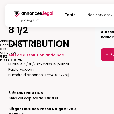
Tarifs
Nos services
8 1/2
Autres
Radio
DISTRIBUTION
|
Annonces.legal
Consultation
|
des
annonces
P
Avis de dissolution anticipée
8 1/2
DISTRIBUTION
Publié le 15/08/2025 dans le journal
Radiorva.com
Numéro d'annonce : E22400327bjjj
8 1/2 DISTRIBUTION
SARL au capital de 1.000 €
Siège : 1 RUE des Perce Neige 63750