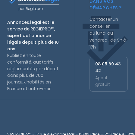
DANS VOS
DÉMARCHES ?
Contacter un
Annonces.legal est le
conseiller
service de REGIEPRO™,
du lundi au
expert de l'annonce
vendredi, de 9h à
légale depuis plus de 10
17h
ans.
Publiez en toute
conformité, aux tarifs
08 05 69 43
réglementés par décret,
42
dans plus de 700
Appel
journaux habilités en
gratuit
France et outre-mer.
SAS REGIEPRO - 17 rue Alexandre Mari - 06300 Nice — RCS Nice 811 829