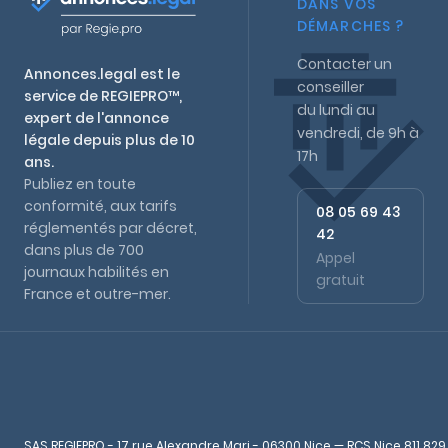
DANS VOS
DÉMARCHES ?
Contacter un
Annonces.legal est le
conseiller
service de REGIEPRO™,
du lundi au
expert de l'annonce
vendredi, de 9h à
légale depuis plus de 10
17h
ans.
Publiez en toute
conformité, aux tarifs
08 05 69 43
réglementés par décret,
42
dans plus de 700
Appel
journaux habilités en
gratuit
France et outre-mer.
SAS REGIEPRO - 17 rue Alexandre Mari - 06300 Nice — RCS Nice 811 829