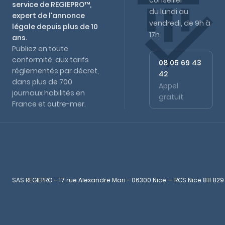
conseiller
service de REGIEPRO™,
du lundi au
expert de l'annonce
vendredi, de 9h à
légale depuis plus de 10
17h
ans.
Publiez en toute
conformité, aux tarifs
08 05 69 43
réglementés par décret,
42
dans plus de 700
Appel
journaux habilités en
gratuit
France et outre-mer.
SAS REGIEPRO - 17 rue Alexandre Mari - 06300 Nice — RCS Nice 811 829