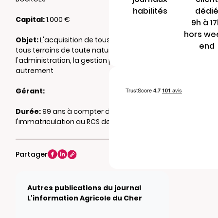
habilités
dédi
Capital:
1.000 €
9h à 1
hors we
Objet:
L'acquisition de tous immeubles, de
end
tous terrains de toute nature, la propriété,
l'administration, la gestion par bail ou
autrement
Gérant:
Durée:
99 ans à compter de
l'immatriculation au RCS de BOURGES
Partager
Autres publications du journal
L'information Agricole du Cher