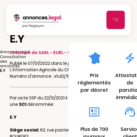
E.Y
|
Annonces.legal
Création de SARL - EURL - SCI - SCA - SCCV
Consultation
|
des
Publié le 07/01/2022 dans le journal
annonces
L'information Agricole du Cher
E.Y
Prix
Attestat
Numéro d'annonce : xtuDj7E5w8cuD
réglementés
de
par décret
paruti
immédi
Par acte SSP du 22/12/2021 il a été constitué
une
SCI
dénommée:
E.Y
Plus de 700
Servic
Siège social:
62, rue pasteur john bost 18000
journaux
client
BOURGES