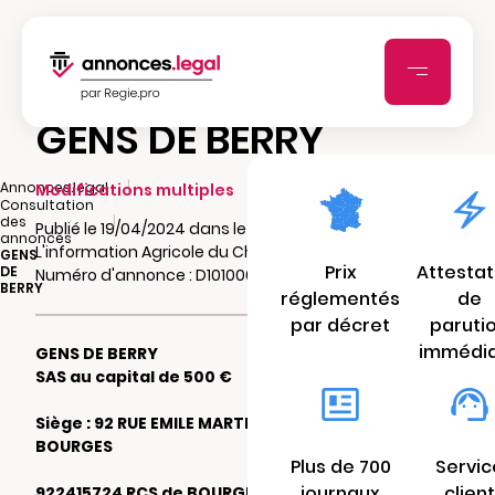
GENS DE BERRY
|
Annonces.legal
Modifications multiples
Consultation
|
des
Publié le 19/04/2024 dans le journal
annonces
L'information Agricole du Cher
GENS
Prix
Attestat
DE
Numéro d'annonce : D10100097lx37
BERRY
réglementés
de
par décret
paruti
immédi
GENS DE BERRY
SAS au capital de 500 €
Siège : 92 RUE EMILE MARTIN 18000
BOURGES
Plus de 700
Servic
journaux
client
922415724 RCS de BOURGES