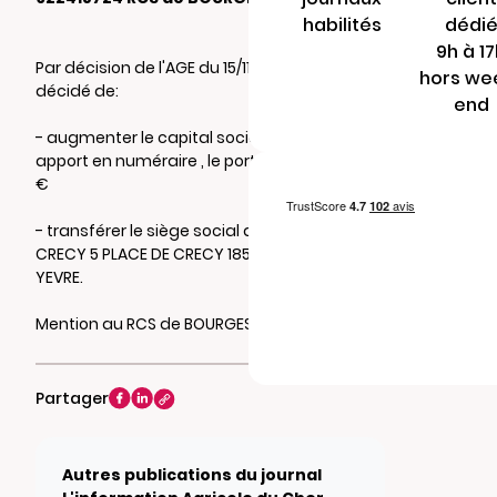
habilités
dédi
9h à 1
Par décision de l'AGE du 15/11/2023, il a été
hors we
décidé de:
end
- augmenter le capital social de 460 € par
apport en numéraire , le portant ainsi à 960
€
- transférer le siège social au PRIEURE DE
CRECY 5 PLACE DE CRECY 18500 MEHUN SUR
YEVRE.
Mention au RCS de BOURGES
Partager
Autres publications du journal