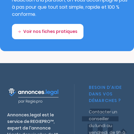
à pas pour que tout soit simple, rapide et 100 %
conforme.
Voir nos fiches pratiques
BESOIN D'AIDE
DANS VOS
DÉMARCHES ?
Contacter un
Annonces.legal est le
conseiller
service de REGIEPRO™,
du lundi au
expert de l'annonce
vendredi, de 9h à