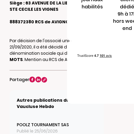
Siège : 63 AVENUE DE LA LIBERATION 84290
habilités
dédi
STE CECILE LES VIGNES
9h à 1
hors we
888372380 RCS de AVIGNON
end
Par décision de l'associé unique du
21/09/2020, il a été décidé de changer la
dénomination sociale qui devient
AU FIL DES
MOTS
. Mention au RCS de AVIGNON
Partager
Autres publications du journal
Vaucluse Hebdo
POOLZ TOURNAMENT SAS
Publié le 25/06/2026