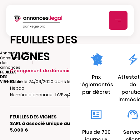
FEUILLES DES
VIGNES
|
Annonces.legal
Consultation
|
des
annonces
Changement de dénomination
FEUILLES
Prix
Attestat
DES
Publié le 24/09/2020 dans le journal Vaucluse
VIGNES
réglementés
de
Hebdo
par décret
paruti
Numéro d'annonce : hVPwjA2Iee871
immédi
FEUILLES DES VIGNES
SARL à associé unique au capital de
5.000 €
Plus de 700
Servic
journaux
client