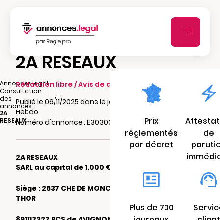
2A RESEAUX
|
Annonces.legal
Rédaction libre / Avis de dissolution
Consultation
|
des
Publié le 06/11/2025 dans le journal Vaucluse
annonces
Hebdo
2A
Prix
Attestat
RESEAUX
Numéro d'annonce : E303002267s98
réglementés
de
par décret
paruti
immédi
2A RESEAUX
SARL au capital de 1.000 €
Siège : 2637 CHE DE MONCLAR 84250 LE
THOR
Plus de 700
Servic
journaux
client
891113227 RCS de AVIGNON