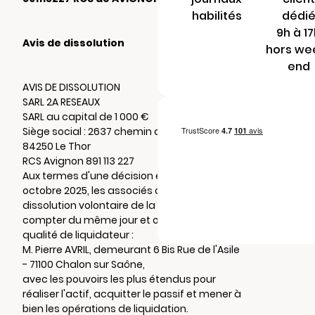
habilités
dédi
9h à 1
Avis de dissolution
hors we
end
AVIS DE DISSOLUTION
SARL 2A RESEAUX
SARL au capital de 1 000 €
Siège social : 2637 chemin de Monclar -
84250 Le Thor
RCS Avignon 891 113 227
Aux termes d'une décision en date du 31
octobre 2025, les associés ont décidé la
dissolution volontaire de la société à
compter du même jour et ont nommé en
qualité de liquidateur :
M. Pierre AVRIL, demeurant 6 Bis Rue de l'Asile
- 71100 Chalon sur Saône,
avec les pouvoirs les plus étendus pour
réaliser l'actif, acquitter le passif et mener à
bien les opérations de liquidation.