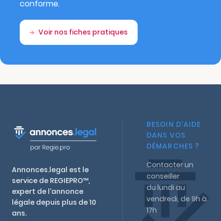
conforme.
Voir nos fiches pratiques
BESOIN D'AIDE
DANS VOS
DÉMARCHES ?
Contacter un
Annonces.legal est le
conseiller
service de REGIEPRO™,
du lundi au
expert de l'annonce
vendredi, de 9h à
légale depuis plus de 10
17h
ans.