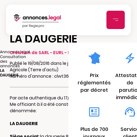
LA DAUGERIE
|
Annonces.legal
Création de SARL - EURL - SCI - SCA - SCCV
Consultation
|
des
Publié le 19/08/2016 dans le journal L'Union
annonces
Agricole (Terre d'actu)
LA
Prix
Attestat
DAUGERIE
Numéro d'annonce : clwt36ynuk
réglementés
de
par décret
paruti
immédi
Par acte authentique du 17/02/2016 reçu par
Me officiant à il a été constitué une
SCEA
dénommée:
LA DAUGERIE
Plus de 700
Servic
journaux
client
Siège social:
la daugerie 87300 ST BONNET