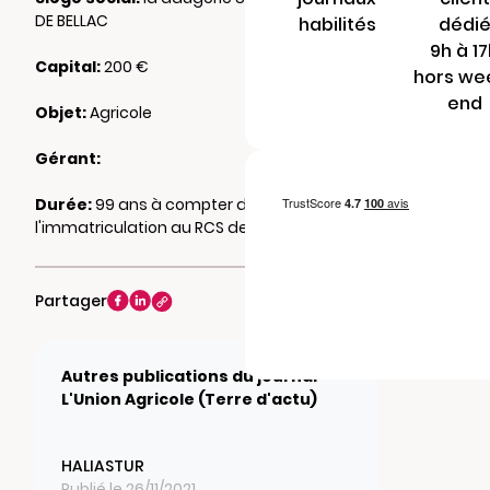
DE BELLAC
habilités
dédi
9h à 1
Capital:
200 €
hors we
end
Objet:
Agricole
Gérant:
Durée:
99 ans à compter de
l'immatriculation au RCS de LIMOGES
Partager
Autres publications du journal
L'Union Agricole (Terre d'actu)
HALIASTUR
Publié le 26/11/2021