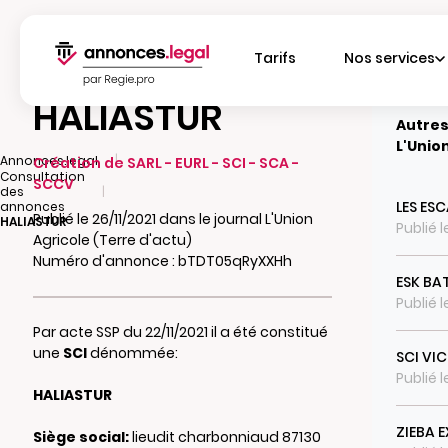
Tarifs
Nos services
HALIASTUR
Autres
L'Unio
|
Annonces.legal
Création de SARL - EURL - SCI - SCA -
Consultation
SCCV
|
des
LES ES
annonces
Publié le 26/11/2021 dans le journal L'Union
HALIASTUR
Publié l
Agricole (Terre d'actu)
Numéro d'annonce : bTDT05qRyXXHh
ESK BA
Publié l
Par acte SSP du 22/11/2021 il a été constitué
une
SCI
dénommée:
SCI VI
Publié 
HALIASTUR
ZIEBA 
Siège social:
lieudit charbonniaud 87130