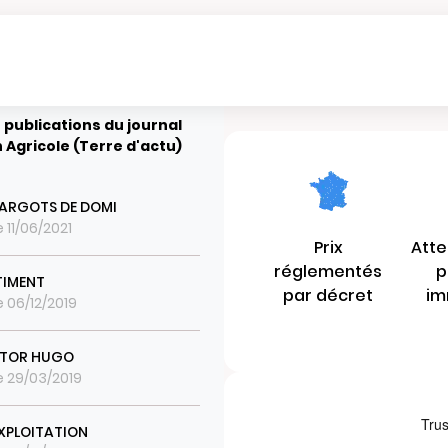
 publications du journal
n Agricole (Terre d'actu)
CARGOTS DE DOMI
e 11/06/2021
Prix
Atte
réglementés
p
TIMENT
par décret
im
e 06/12/2019
CTOR HUGO
le 29/03/2019
EXPLOITATION