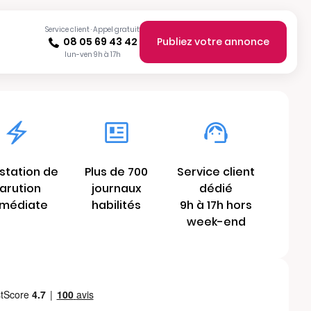
Service client · Appel gratuit
08 05 69 43 42
Publiez votre annonce
lun-ven 9h à 17h
station de
Plus de 700
Service client
arution
journaux
dédié
médiate
habilités
9h à 17h hors
week-end