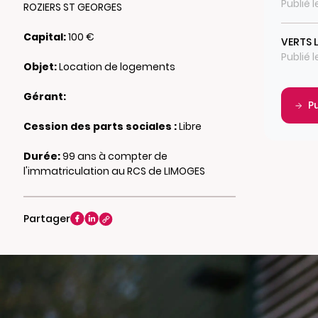
Publié l
ROZIERS ST GEORGES
Capital:
100 €
VERTS 
Publié l
Objet:
Location de logements
Gérant:
P
Cession des parts sociales :
Libre
Durée:
99 ans à compter de
l'immatriculation au RCS de LIMOGES
Partager