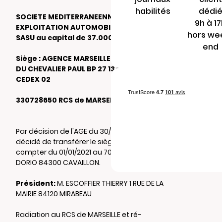
habilités
dédi
SOCIETE MEDITERRANEENNE D
9h à 1
EXPLOITATION AUTOMOBILE
hors we
SASU au capital de 37.000 €
end
Siège : AGENCE MARSEILLE JOLIETTE 13 RUE
DU CHEVALIER PAUL BP 27 13471 MARSEILLE
CEDEX 02
330728650 RCS de MARSEILLE
Par décision de l'AGE du 30/12/2020, il a été
décidé de transférer le siège social à
compter du 01/01/2021 au 708 CHEMIN DE
DORIO 84300 CAVAILLON.
Président:
M. ESCOFFIER THIERRY 1 RUE DE LA
MAIRIE 84120 MIRABEAU
Radiation au RCS de MARSEILLE et ré-