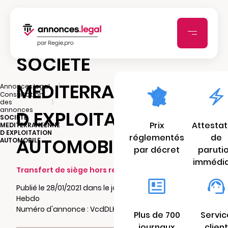
SOCIETE
MEDITERRANEENNE
|
Annonces.legal
Consultation
|
des
annonces
D EXPLOITATION
SOCIETE
Prix
Attestat
MEDITERRANEENNE
D EXPLOITATION
réglementés
de
AUTOMOBILE
AUTOMOBILE
par décret
paruti
immédi
Transfert de siège hors ressort (arrivée)
Publié le 28/01/2021 dans le journal Vaucluse
Hebdo
Numéro d'annonce : VcdDLKUJcRUn5
Plus de 700
Servic
journaux
client