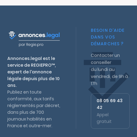
BESOIN D'AIDE
DANS VOS
DÉMARCHES ?
Contacter un
Annonces.legal est le
conseiller
service de REGIEPRO™,
du lundi au
expert de l'annonce
vendredi, de 9h à
légale depuis plus de 10
17h
ans.
Publiez en toute
conformité, aux tarifs
08 05 69 43
réglementés par décret,
42
dans plus de 700
Appel
journaux habilités en
gratuit
France et outre-mer.