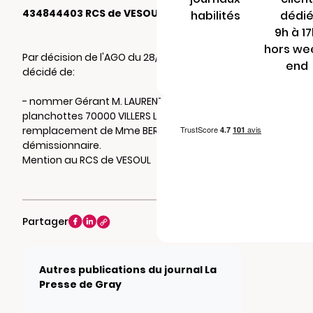
434844403 RCS de VESOUL
habilités
dédi
9h à 1
hors we
Par décision de l'AGO du 28/09/2020, il a été
end
décidé de:
- nommer Gérant M. LAURENT Alexis 6 rue des
planchottes 70000 VILLERS LE SEC en
remplacement de Mme BERTHENAND Isabelle
démissionnaire.
Mention au RCS de VESOUL
Partager
Autres publications du journal La
Presse de Gray