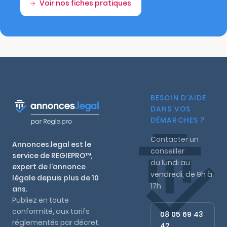
Voir nos fiches pratiques
BESOIN D'AIDE
DANS VOS
DÉMARCHES ?
Contacter un
Annonces.legal est le
conseiller
service de REGIEPRO™,
du lundi au
expert de l'annonce
vendredi, de 9h à
légale depuis plus de 10
17h
ans.
Publiez en toute
conformité, aux tarifs
08 05 69 43
réglementés par décret,
42