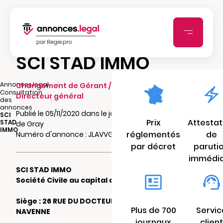
SCI STAD IMMO
|
Annonces.legal
Changement de Gérant / Président /
Consultation
Directeur général
|
des
annonces
Publié le 05/11/2020 dans le journal La Presse
SCI
Prix
Attestat
STAD
de Gray
IMMO
réglementés
de
Numéro d'annonce : JLAVVGCVU62hr
par décret
paruti
immédi
SCI STAD IMMO
Société Civile au capital de 305 €
Siège : 26 RUE DU DOCTEUR ROUX 70000
Plus de 700
Servic
NAVENNE
journaux
client