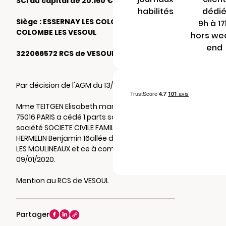
SCI au capital de 20.160 €
habilités
dédi
Siège : ESSERNAY LES COLOMBE 70000
9h à 1
COLOMBE LES VESOUL
hors we
end
322066572 RCS de VESOUL
Par décision de l'AGM du 13/08/2018
Mme TEITGEN Elisabeth marie 5 rue rafaelli
75016 PARIS a cédé 1 parts sociales de la
société SOCIETE CIVILE FAMILIALE TEITGEN à M.
HERMELIN Benjamin 16allée du puits 92130 ISSY
LES MOULINEAUX et ce à compter du
09/01/2020.
Mention au RCS de VESOUL
Partager