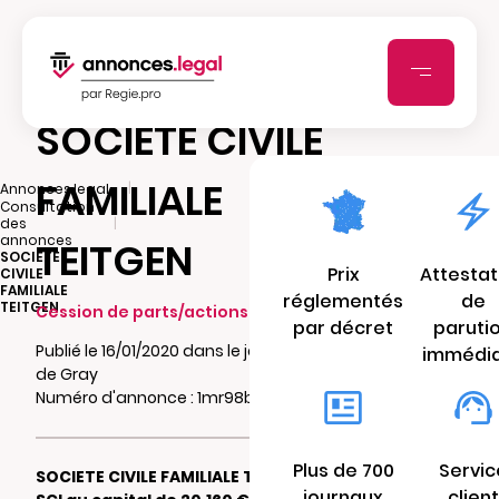
SOCIETE CIVILE
FAMILIALE
|
Annonces.legal
Consultation
|
des
annonces
TEITGEN
SOCIETE
Prix
Attestat
CIVILE
FAMILIALE
réglementés
de
TEITGEN
Cession de parts/actions sociales
par décret
paruti
Publié le 16/01/2020 dans le journal La Presse
immédi
de Gray
Numéro d'annonce : 1mr98bjturb
Plus de 700
Servic
SOCIETE CIVILE FAMILIALE TEITGEN
journaux
client