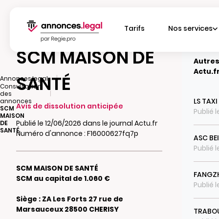
Tarifs
Nos services
SCM MAISON DE
Autres
Actu.f
SANTÉ
|
Annonces.legal
Consultation
|
des
LS TAXI
annonces
Avis de dissolution anticipée
SCM
Publié 
MAISON
Publié le 12/06/2026 dans le journal Actu.fr
DE
SANTÉ
Numéro d'annonce : F16000627fq7p
ASC BE
Publié 
SCM MAISON DE SANTÉ
FANGZ
SCM au capital de 1.060 €
Publié 
Siège : ZA Les Forts 27 rue de
Marsauceux 28500 CHERISY
TRABO