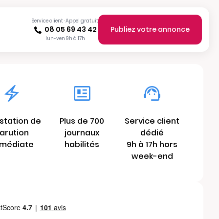
Service client · Appel gratuit
08 05 69 43 42
Publiez votre annonce
lun-ven 9h à 17h
station de
Plus de 700
Service client
arution
journaux
dédié
médiate
habilités
9h à 17h hors
week-end