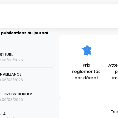
 publications du journal
r
 91 EURL
le 06/08/2026
Prix
Atte
réglementés
p
INVEILLANCE
par décret
im
le 06/08/2026
HI CROSS-BORDER
le 06/08/2026
ULA