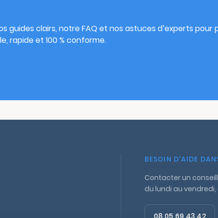
s
s guides clairs, notre FAQ et nos astuces d’experts pour pu
e, rapide et 100 % conforme.
BESOIN D'AIDE DA
Contacter un conseill
du lundi au vendredi,
08 05 69 43 42