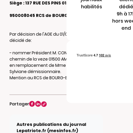
Siège : 137 RUE DES PINS 01460 BRION
habilités
dédi
9h à 1
950008045 RCS de BOURG-EN-BRESSE
hors we
end
Par décision de l'AGE du 01/06/2026, il a été
décidé de:
- nommer Président M. CONTY Roger 6
chemin de la veze 01500 AMBERIEU EN BUGEY
en remplacement de Mme SONZOGNI
Sylviane démissionnaire.
Mention au RCS de BOURG-EN-BRESSE
Partager
Autres publications du journal
Lepatriote.fr (mesinfos.fr)