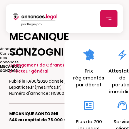
MECANIQUE
SONZOGNI
|
Annonces.legal
Consultation
|
des
annonces
Changement de Gérant / Président /
MECANIQUE
Prix
Attestat
SONZOGNI
Directeur général
réglementés
de
Publié le 10/06/2026 dans le journal
par décret
paruti
Lepatriote.fr (mesinfos.fr)
immédi
Numéro d'annonce : F15800377ahvf
MECANIQUE SONZOGNI
SAS au capital de 75.000 €
Plus de 700
Servic
journaux
client