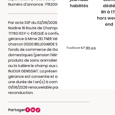
Numéro d'annonce : F15200646jxj9
habilités
dédi
9h à 1
hors we
Par acte SSP du 02/06/2026, Mme AMMEUX
end
Nadine 16 Route de Champcery La Famine
71760 ISSY-L-EVEQUE a confié en location-
gérance à Mme ZELTNER Véronique 3 rue
charcot 01200 BELLEGARDE SUR VALSERINE, son
fonds de commerce de Garde d'animaux
domestiques (pension féline) - Vente de
produits de soins animaliers sis et exploité
au la tuilière le champ aux chèvres 01200
INJOUX GENISSIAT. La présente location-
gérance est consentie et acceptée pour
une durée de 1 an(s) à compter du
01/06/2026 renouvelable par tacite
reconduction.
Partager