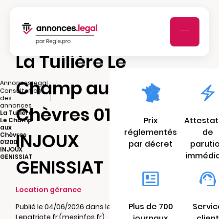
La Tuilière Le
Champ aux
|
Annonces.legal
Consultation
|
des
annonces
Chèvres 01200
La Tuilière
Prix
Attestat
Le Champ
aux
réglementés
de
INJOUX
Chèvres
01200
par décret
paruti
INJOUX
immédi
GENISSIAT
GENISSIAT
Location gérance
Plus de 700
Servic
Publié le 04/06/2026 dans le journal
Lepatriote.fr (mesinfos.fr)
journaux
client