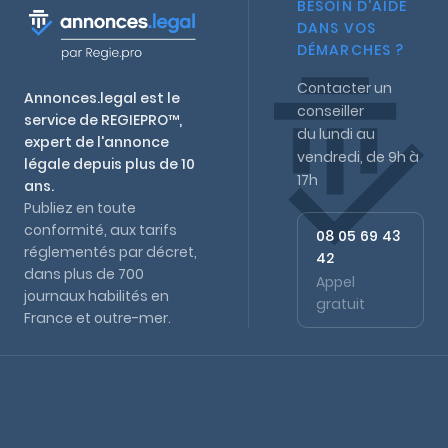
BESOIN D'AIDE
DANS VOS
DÉMARCHES ?
Contacter un
Annonces.legal est le
conseiller
service de REGIEPRO™,
du lundi au
expert de l'annonce
vendredi, de 9h à
légale depuis plus de 10
17h
ans.
Publiez en toute
conformité, aux tarifs
08 05 69 43
réglementés par décret,
42
dans plus de 700
Appel
journaux habilités en
gratuit
France et outre-mer.