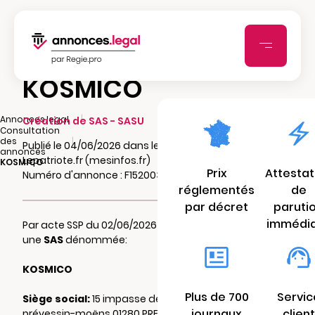
KOSMICO
|
Annonces.legal
Création de SAS - SASU
Consultation
|
des
Publié le 04/06/2026 dans le journal
annonces
Lepatriote.fr (mesinfos.fr)
KOSMICO
Prix
Attestat
Numéro d'annonce : F152003525sbz
réglementés
de
par décret
paruti
immédi
Par acte SSP du 02/06/2026 il a été constitué
une
SAS
dénommée:
KOSMICO
Plus de 700
Servic
Siège social:
15 impasse des violettes, 01280
journaux
client
prévessin-moëns 01280 PREVESSIN MOENS