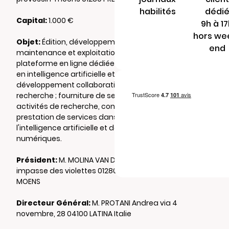
habilités
dédi
Capital:
1.000 €
9h à 1
hors we
Objet:
Édition, développement,
end
maintenance et exploitation d'une
plateforme en ligne dédiée à la recherche
en intelligence artificielle et au
développement collaboratif de projets de
recherche ; fourniture de services associés ;
activités de recherche, conseil, formation et
prestation de services dans le domaine de
l'intelligence artificielle et des technologies
numériques.
Président:
M. MOLINA VAN DEN BOSCH Marc 15
impasse des violettes 01280 PREVESSIN
MOENS
Directeur Général:
M. PROTANI Andrea via 4
novembre, 28 04100 LATINA Italie