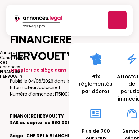
FINANCIERE
HERVOUETY
|
Annonces.legal
Consultation
|
des
annonces
Transfert de siège dans le même ressort
FINANCIERE
Prix
Attestat
HERVOUETY
Publié le 04/06/2026 dans le journal
réglementés
de
InformateurJudiciaire.fr
par décret
paruti
Numéro d'annonce : F15100354fc0l
immédi
FINANCIERE HERVOUETY
SAS au capital de 680.000 €
Plus de 700
Servic
Siège : CHE DE LA BLANCHE 44340
journaux
client