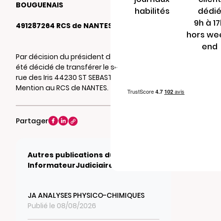
BOUGUENAIS
habilités
dédi
9h à 1
491287264 RCS de NANTES
hors we
end
Par décision du président du 29/05/2026, il a
été décidé de transférer le siège social au 6
rue des Iris 44230 ST SEBASTIEN SUR LOIRE.
Mention au RCS de NANTES.
Partager
Autres publications du journal
InformateurJudiciaire.fr
JA ANALYSES PHYSICO-CHIMIQUES
Publié le 08/08/2026