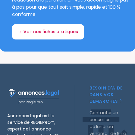
à pas pour que tout soit simple, rapide et 100 %
conforme.
Voir nos fiches pratiques
BESOIN D'AIDE
DANS VOS
DÉMARCHES ?
Contacter un
Annonces.legal est le
conseiller
service de REGIEPRO™,
du lundi au
expert de l'annonce
vendredi, de 9h à