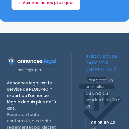
Voir nos fiches pratiques
BESOIN D'AIDE
DANS VOS
DÉMARCHES ?
Contacter un
Annonces.legal est le
conseiller
service de REGIEPRO™,
du lundi au
expert de l'annonce
vendredi, de 9h à
légale depuis plus de 10
17h
ans.
Publiez en toute
conformité, aux tarifs
08 05 69 43
réglementés par décret,