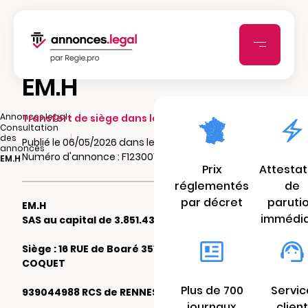
EM.H
|
Annonces.legal
Transfert de siège dans le même ressort
Consultation
|
des
Publié le 06/05/2026 dans le journal 7jours.fr
annonces
Numéro d'annonce : F12300196a188
EM.H
Prix
Attestat
réglementés
de
par décret
paruti
EM.H
immédi
SAS au capital de 3.851.435 €
Siège : 16 RUE de Boaré 35132 VEZIN LE
COQUET
Plus de 700
Servic
939044988 RCS de RENNES
journaux
client