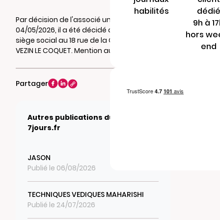
habilités
dédi
Par décision de l'associé unique du
9h à 1
04/05/2026, il a été décidé de transférer le
hors we
siège social au 18 rue de la Glestière 35132
end
VEZIN LE COQUET. Mention au RCS de RENNES.
Partager
Autres publications du journal
7jours.fr
JASON
Publié le 06/08/2026
TECHNIQUES VEDIQUES MAHARISHI
Publié le 24/07/2026