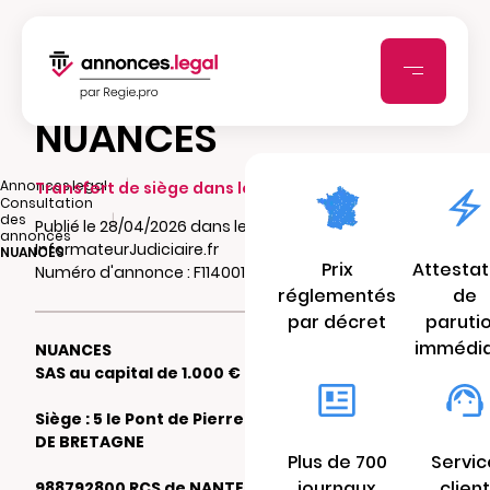
NUANCES
|
Annonces.legal
Transfert de siège dans le même ressort
Consultation
|
des
Publié le 28/04/2026 dans le journal
annonces
InformateurJudiciaire.fr
NUANCES
Prix
Attestat
Numéro d'annonce : F114001228ey5
réglementés
de
par décret
paruti
immédi
NUANCES
SAS au capital de 1.000 €
Siège : 5 le Pont de Pierre 44360 VIGNEUX
DE BRETAGNE
Plus de 700
Servic
journaux
client
988792800 RCS de NANTES