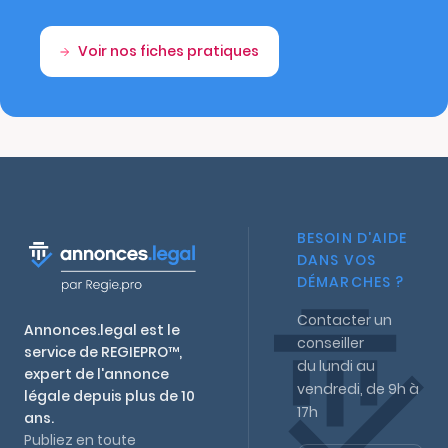
Voir nos fiches pratiques
BESOIN D'AIDE
DANS VOS
DÉMARCHES ?
Contacter un
Annonces.legal est le
conseiller
service de REGIEPRO™,
du lundi au
expert de l'annonce
vendredi, de 9h à
légale depuis plus de 10
17h
ans.
Publiez en toute