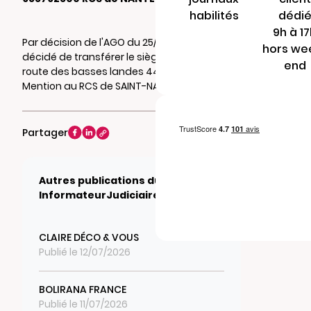
habilités
dédi
9h à 1
Par décision de l'AGO du 25/04/2026, il a été
hors we
décidé de transférer le siège social au 17
end
route des basses landes 44260 PRINQUIAU.
Mention au RCS de SAINT-NAZAIRE.
Partager
Autres publications du journal
InformateurJudiciaire.fr
CLAIRE DÉCO & VOUS
Publié le 12/07/2026
BOLIRANA FRANCE
Publié le 11/07/2026