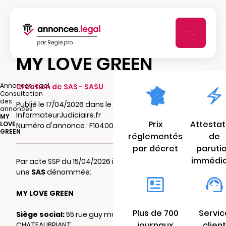
MY LOVE GREEN
|
Annonces.legal
Création de SAS - SASU
Consultation
|
des
Publié le 17/04/2026 dans le journal
annonces
InformateurJudiciaire.fr
MY
Prix
Attestat
LOVE
Numéro d'annonce : F10400582qgvi
GREEN
réglementés
de
par décret
paruti
immédi
Par acte SSP du 15/04/2026 il a été constitué
une
SAS
dénommée:
MY LOVE GREEN
Plus de 700
Servic
Siège social:
55 rue guy môquet 44110
journaux
client
CHATEAUBRIANT