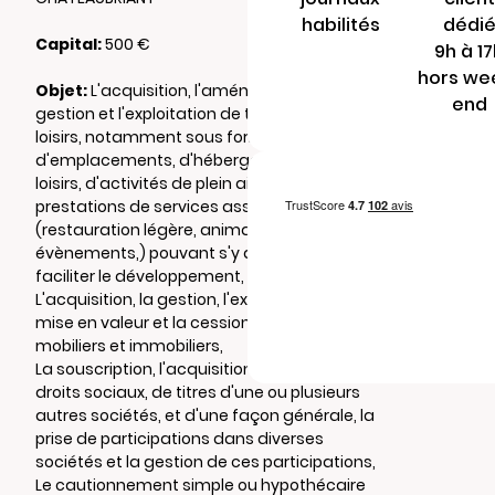
habilités
dédi
Capital:
500 €
9h à 1
hors we
Objet:
L'acquisition, l'aménagement,, la
end
gestion et l'exploitation de tous terrains de
loisirs, notamment sous forme de location
d'emplacements, d'hébergement léger de
loisirs, d'activités de plein air, ainsi que toute
prestations de services associées
(restauration légère, animations,
évènements,) pouvant s'y attacher ou en
faciliter le développement,
L'acquisition, la gestion, l'exploitation, la
mise en valeur et la cession de tous biens
mobiliers et immobiliers,
La souscription, l'acquisition, la détention de
droits sociaux, de titres d'une ou plusieurs
autres sociétés, et d'une façon générale, la
prise de participations dans diverses
sociétés et la gestion de ces participations,
Le cautionnement simple ou hypothécaire