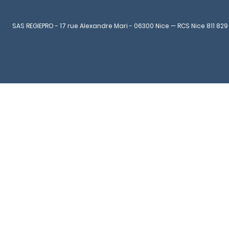
SAS REGIEPRO - 17 rue Alexandre Mari - 06300 Nice — RCS Nice 811 829