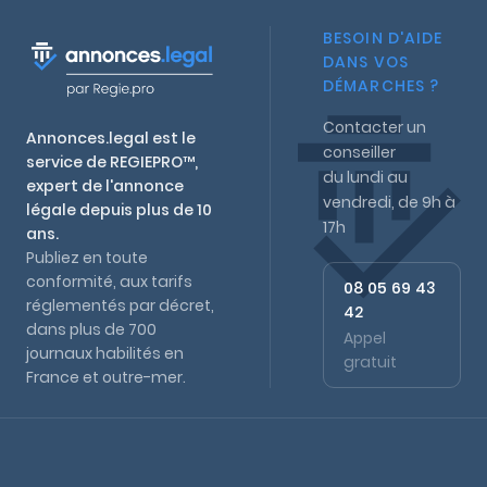
BESOIN D'AIDE
DANS VOS
DÉMARCHES ?
Contacter un
Annonces.legal est le
conseiller
service de REGIEPRO™,
du lundi au
expert de l'annonce
vendredi, de 9h à
légale depuis plus de 10
17h
ans.
Publiez en toute
conformité, aux tarifs
08 05 69 43
réglementés par décret,
42
dans plus de 700
Appel
journaux habilités en
gratuit
France et outre-mer.