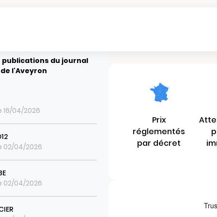
 publications du journal
de l'Aveyron
le 16/04/2026
Prix
Atte
réglementés
p
O12
par décret
im
le 02/04/2026
BE
le 02/04/2026
CIER