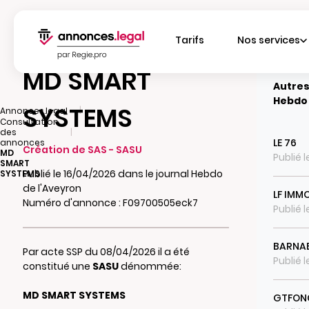
Tarifs
Nos services
MD SMART
Autres
Hebdo 
SYSTEMS
|
Annonces.legal
Consultation
|
des
LE 76
annonces
Création de SAS - SASU
MD
Publié 
SMART
Publié le 16/04/2026 dans le journal Hebdo
SYSTEMS
de l'Aveyron
LF IMM
Numéro d'annonce : F09700505eck7
Publié 
BARNA
Par acte SSP du 08/04/2026 il a été
Publié 
constitué une
SASU
dénommée:
MD SMART SYSTEMS
GTFON