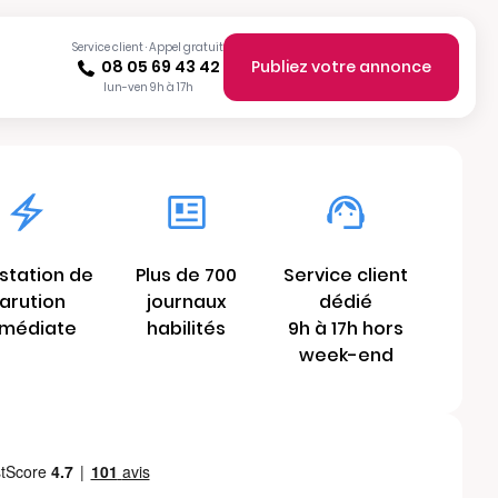
Service client · Appel gratuit
08 05 69 43 42
Publiez votre annonce
lun-ven 9h à 17h
station de
Plus de 700
Service client
arution
journaux
dédié
médiate
habilités
9h à 17h hors
week-end