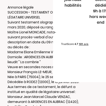
habilités
dédi
Annonce légale
9h à 1
SUCCESSION - TESTAMENT OLOGRAPHE -
hors we
LÉGATAIRE UNIVERSEL
end
Suivant testament olographe en date du 09
mars 2020, déposé au rang des minutes de
Maître Lionel MONCADE, notaire à LAGUIOLE,
suivant procès-verbal d'ouverture et de
description en date du 09 mars 2026, suite
au décès de :
Madame Eliane Emilienne VENZAC
Domicile : ARGENCES EN AUBRAC (12420),
lieudit " La combrie "
Veuve en secondes noces non remariée de
Monsieur François LE-MEUR,
Née à PARIS (75004), le 25 septembre 1934.
Décédée à RODEZ (12000), le 10 janvier 2026.
Aux termes de ce testament, le défunt a
institué en qualité de légataire universel :
Monsieur Jean Marcel Claude VENZAC,
demeurant à ARGENCES EN AUBRAC (12420),