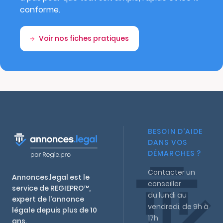
conforme.
Voir nos fiches pratiques
BESOIN D'AIDE
DANS VOS
DÉMARCHES ?
Contacter un
Annonces.legal est le
conseiller
service de REGIEPRO™,
du lundi au
expert de l'annonce
vendredi, de 9h à
légale depuis plus de 10
17h
ans.