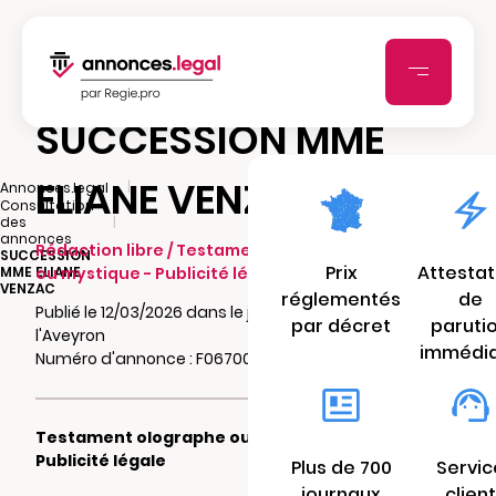
SUCCESSION MME
ELIANE VENZAC
|
Annonces.legal
Consultation
|
des
annonces
Rédaction libre / Testament olographe
SUCCESSION
Prix
Attestat
MME ELIANE
ou mystique - Publicité légale
VENZAC
réglementés
de
Publié le 12/03/2026 dans le journal Hebdo de
par décret
paruti
l'Aveyron
immédi
Numéro d'annonce : F06700125k0zk
Testament olographe ou mystique -
Publicité légale
Plus de 700
Servic
journaux
client