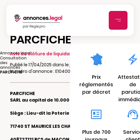
PARCFICHE
|
Annonces.legal
Avis de clôture de liquidation
Consultation
|
des
Publié le 17/04/2025 dans le journal Lejsl.com
annonces
Numéro d'annonce : E104007181uon
PARCFICHE
Prix
Attestat
réglementés
de
par décret
paruti
PARCFICHE
immédi
SARL au capital de 10.000 €
Siège : Lieu-dit la Poterie
71740 ST MAURICE LES CHATEAUNEUF
Plus de 700
Servic
journaux
client
408727121 RCS de MACON