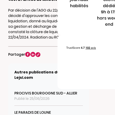
habilités
dédi
Par décision de l'AGO du 22/04/2024, il a été
9h à 1
décidé d'approuver les comptes de
hors we
liquidation, donné au liquidateur , quitus de
end
sa gestion et décharge de son mandat et
constaté la clôture de liquidation au
22/04/2024. Radiation au RCS de MACON.
Partager
Autres publications du journal
Lejsl.com
PROCIVIS BOURGOGNE SUD - ALLIER
Publié le 25/06/2026
LE PARADIS DE LOUNE