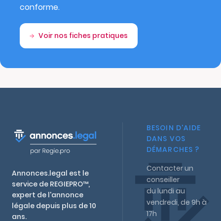
conforme.
Voir nos fiches pratiques
BESOIN D'AIDE
DANS VOS
DÉMARCHES ?
Contacter un
Annonces.legal est le
conseiller
service de REGIEPRO™,
du lundi au
expert de l'annonce
vendredi, de 9h à
légale depuis plus de 10
17h
ans.