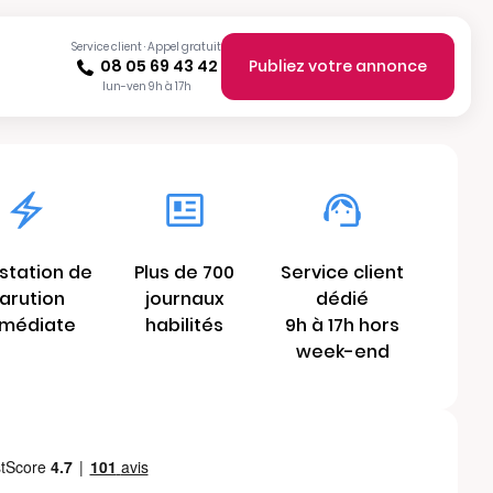
Service client · Appel gratuit
08 05 69 43 42
Publiez votre annonce
lun-ven 9h à 17h
station de
Plus de 700
Service client
arution
journaux
dédié
médiate
habilités
9h à 17h hors
week-end