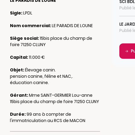
LE PARADIS DE LOUNE
SCI BD
Publié 
Sigle:
LPDL
LE JAR
Nom commercial:
LE PARADIS DE LOUNE
Publié 
Siège social:
15bis place du champ de
foire 71250 CLUNY
P
Capital:
11.000 €
Objet:
Élevage canin.
pension canine, féline et NAC,.
éducation canine.
Gérant:
Mme SAINT-GERMIER Lou-anne
15bis place du champ de foire 71250 CLUNY
Durée:
99 ans à compter de
l'immatriculation au RCS de MACON