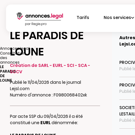
Tarifs
Nos services
LE PARADIS DE
Autres
Lejsl.
LOUNE
|
Annonces.legal
Consultation
|
des
PROCIV
annonces
Création de SARL - EURL - SCI - SCA -
LE
Publié 
PARADIS
SCCV
DE
LOUNE
Publié le 11/04/2026 dans le journal
PROCIV
Lejsl.com
Publié 
Numéro d'annonce : F0980068402xk
SOCIETE
LESTAIL
Par acte SSP du 09/04/2026 il a été
Publié 
constitué une
EURL
dénommée: