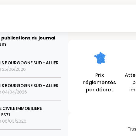
 publications du journal
com
IS BOURGOGNE SUD - ALLIER
le 25/06/2026
Prix
Atte
réglementés
p
IS BOURGOGNE SUD - ALLIER
par décret
im
le 04/04/2026
 CIVILE IMMOBILIERE
LES71
le 06/03/2026