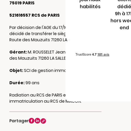
75019 PARIS
habilités
dédi
9h à 1
521616557 RCS de PARIS
hors we
end
Par décision de l'AGE du 17/10/2024, il a été
décidé de transférer le siège social au 140
Route des Mauzuits 71260 LA SALLE.
Gérant:
M. ROUSSELET Jean-Luc 140 Route
des Mauzuits 71260 LA SALLE
Objet:
SCI de gestion immobilière
Durée:
99 ans
Radiation au RCS de PARIS et ré-
immatriculation au RCS de MACON.
Partager