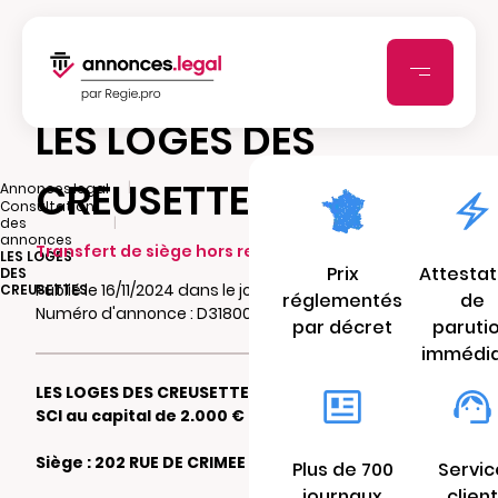
LES LOGES DES
CREUSETTES
|
Annonces.legal
Consultation
|
des
annonces
Transfert de siège hors ressort (arrivée)
LES LOGES
Prix
Attestat
DES
Publié le 16/11/2024 dans le journal Lejsl.com
CREUSETTES
réglementés
de
Numéro d'annonce : D318002597lqj
par décret
paruti
immédi
LES LOGES DES CREUSETTES
SCI au capital de 2.000 €
Siège : 202 RUE DE CRIMEE
Plus de 700
Servic
journaux
client