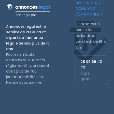
BESOIN D'AIDE
DANS VOS
DÉMARCHES ?
Contacter un
Annonces.legal est le
conseiller
service de REGIEPRO™,
du lundi au
expert de l'annonce
vendredi, de 9h à
légale depuis plus de 10
17h
ans.
Publiez en toute
conformité, aux tarifs
08 05 69 43
réglementés par décret,
42
dans plus de 700
Appel
journaux habilités en
gratuit
France et outre-mer.