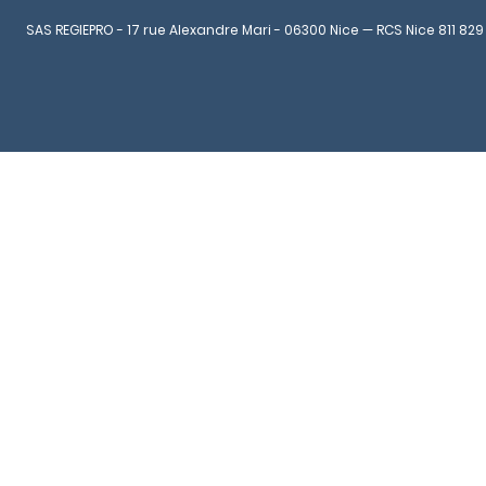
SAS REGIEPRO - 17 rue Alexandre Mari - 06300 Nice — RCS Nice 811 829