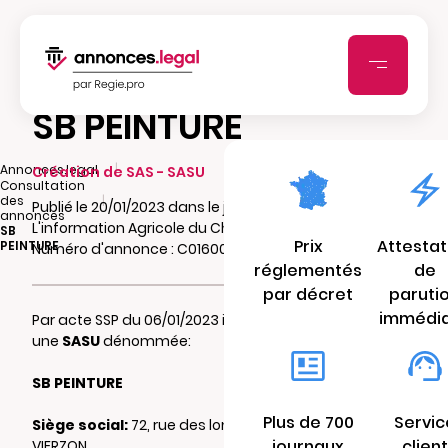
SB PEINTURE
|
Annonces.legal
Création de SAS - SASU
Consultation
|
des
Publié le 20/01/2023 dans le journal
annonces
L'information Agricole du Cher
SB
Prix
Attestat
PEINTURE
Numéro d'annonce : C016000218ziy
réglementés
de
par décret
paruti
immédi
Par acte SSP du 06/01/2023 il a été constitué
une
SASU
dénommée:
SB PEINTURE
Plus de 700
Servic
Siège social:
72, rue des longueraies 18100
journaux
client
VIERZON