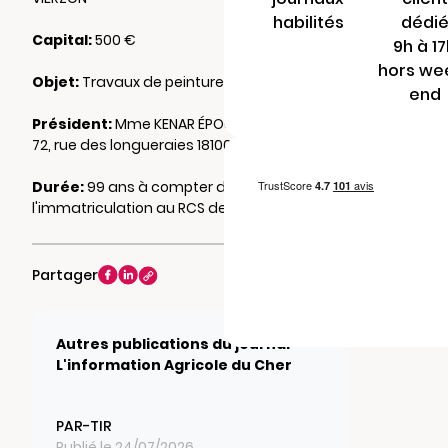
habilités
dédi
Capital:
500 €
9h à 1
hors we
Objet:
Travaux de peinture
end
Président:
Mme KENAR ÉPOUSE BAYRAM Ilknur
72, rue des longueraies 18100 VIERZON
Durée:
99 ans à compter de
l'immatriculation au RCS de BOURGES
Partager
Autres publications du journal
L'information Agricole du Cher
PAR-TIR
Publié le 24/07/2026