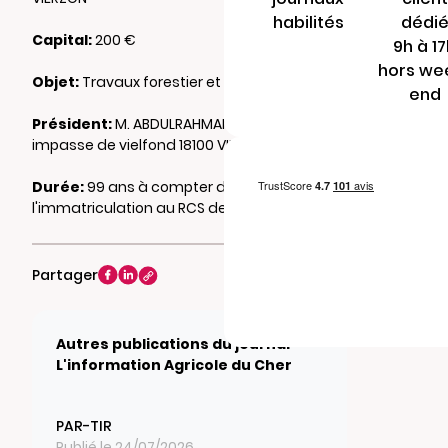
habilités
dédi
Capital:
200 €
9h à 1
hors we
Objet:
Travaux forestier et sylvicoles
end
Président:
M. ABDULRAHMAN Qalandari 16,
impasse de vielfond 18100 VIERZON
Durée:
99 ans à compter de
l'immatriculation au RCS de BOURGES
Partager
Autres publications du journal
L'information Agricole du Cher
PAR-TIR
Publié le 24/07/2026