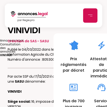
VINIVIDI
|
Annonces.legal
Création de SAS - SASU
Consultation
|
des
Publié le 04/03/2022 dans le journal
annonces
L'information Agricole du Cher
VINIVIDI
Prix
Attestat
Numéro d'annonce : B05300149n18r
réglementés
de
par décret
paruti
immédi
Par acte SSP du 17/12/2021 il a été constitué
une
SASU
dénommée:
VINIVIDI
Plus de 700
Servic
Siège social:
16, impasse de vielfond 18100
journaux
client
VIERZON