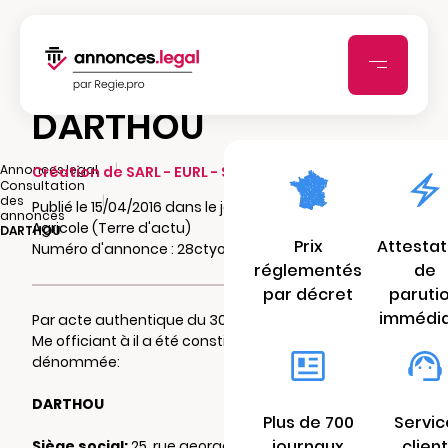
DARTHOU
|
Annonces.legal
Création de SARL - EURL - SCI - SCA - SCCV
Consultation
|
des
Publié le 15/04/2016 dans le journal L'Union
annonces
Agricole (Terre d'actu)
DARTHOU
Prix
Attestat
Numéro d'annonce : 28ctyoexlvv
réglementés
de
par décret
paruti
immédi
Par acte authentique du 30/03/2016 reçu par
Me officiant à il a été constitué une
SCI
dénommée:
DARTHOU
Plus de 700
Servic
journaux
client
Siège social:
25, rue georges sand 87270