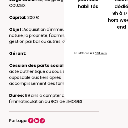
COUZEIX
habilités
dédi
9h à 1
Capital:
300 €
hors we
end
Objet:
Acquisition d'immeubles de toute
nature, la propriété, l'administration, la
gestion par bail ou autres, aux associés.
Gérant:
Cession des parts sociales :
Cession par
acte authentique ou sous seing privé,
opposable aux tiers après
accomplissement des formalités.
Durée:
99 ans à compter de
l'immatriculation au RCS de LIMOGES
Partager