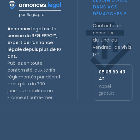
BESOIN D'AIDE
DANS VOS
DÉMARCHES ?
Contacter un
Annonces.legal est le
conseiller
service de REGIEPRO™,
du lundi au
expert de l'annonce
vendredi, de 9h à
légale depuis plus de 10
17h
ans.
Publiez en toute
conformité, aux tarifs
08 05 69 43
réglementés par décret,
42
dans plus de 700
Appel
journaux habilités en
gratuit
France et outre-mer.