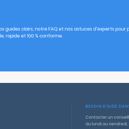
s
s guides clairs, notre FAQ et nos astuces d’experts pour pu
e, rapide et 100 % conforme.
BESOIN D'AIDE DA
Contacter un conseill
du lundi au vendredi,