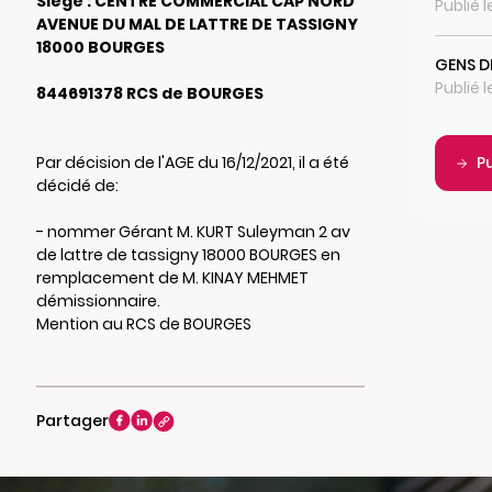
Siège : CENTRE COMMERCIAL CAP NORD
Publié l
AVENUE DU MAL DE LATTRE DE TASSIGNY
18000 BOURGES
GENS D
Publié 
844691378 RCS de BOURGES
Par décision de l'AGE du 16/12/2021, il a été
P
décidé de:
- nommer Gérant M. KURT Suleyman 2 av
de lattre de tassigny 18000 BOURGES en
remplacement de M. KINAY MEHMET
démissionnaire.
Mention au RCS de BOURGES
Partager