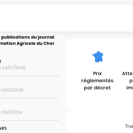
 publications du journal
rmation Agricole du Cher
R
le 24/07/2026
Prix
Atte
réglementés
p
par décret
im
le 21/02/2025
e 29/11/2024
ARS