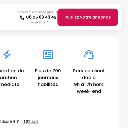
Service client · Appel gratuit
08 05 69 43 42
Publiez votre annonce
lun-ven 9h à 17h
station de
Plus de 700
Service client
arution
journaux
dédié
médiate
habilités
9h à 17h hors
week-end