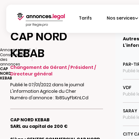
Tarifs
Nos services
CAP NORD
Autres
L'info
KEBAB
|
Annonces.legal
Consultation
|
des
PAR-TI
annonces
Changement de Gérant / Président /
CAP
Publié 
NORD
Directeur général
KEBAB
Publié le 07/01/2022 dans le journal
VDF
L'information Agricole du Cher
Publié 
Numéro d'annonce : 1b8SuyFbKnLCd
SARAY
Publié l
CAP NORD KEBAB
SARL au capital de 200 €
CITY C