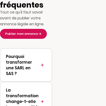
fréquentes
Tout ce qu'il faut savoir
avant de publier votre
annonce légale en ligne.
Publier mon annonce
Pourquoi
transformer
une SARL en
SAS ?
La transformation
La
permet de
transformation
bénéficier de la
change-t-elle
flexibilité de la SAS :