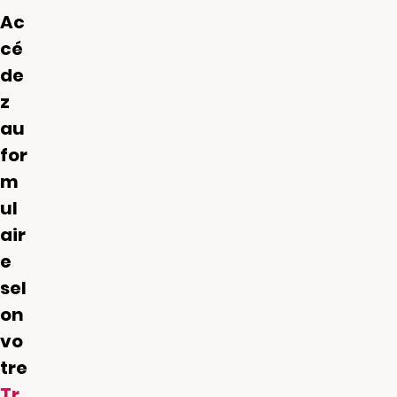
Ac
cé
de
z
au
for
m
ul
air
e
sel
on
vo
tre
Tr