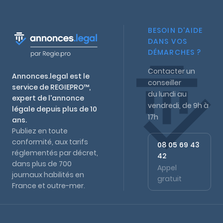
peut être
intéressant pour
BESOIN D'AIDE
simplifier la gestion.
DANS VOS
DÉMARCHES ?
Contacter un
Annonces.legal est le
conseiller
service de REGIEPRO™,
du lundi au
expert de l'annonce
vendredi, de 9h à
légale depuis plus de 10
17h
ans.
Publiez en toute
conformité, aux tarifs
08 05 69 43
réglementés par décret,
42
dans plus de 700
Appel
journaux habilités en
gratuit
France et outre-mer.