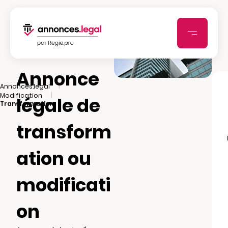
Annonce
|
Annonces.legal
|
Modification
légale de
Transformation
transform
ation ou
modificati
on