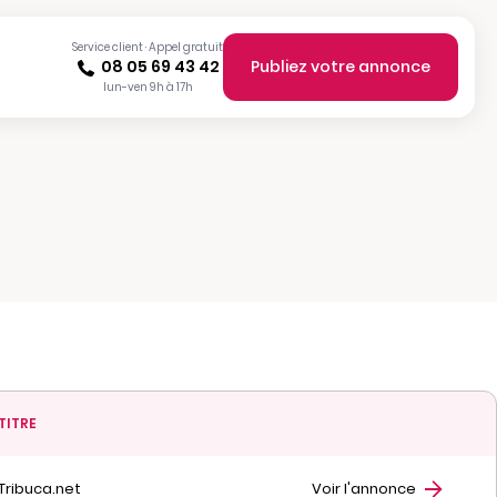
Service client · Appel gratuit
08 05 69 43 42
Publiez votre annonce
lun-ven 9h à 17h
TITRE
Tribuca.net
Voir l'annonce