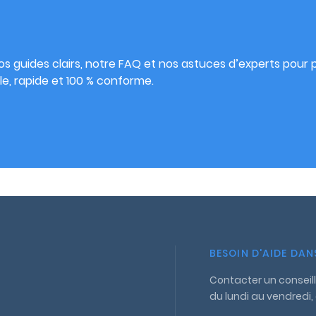
s
s guides clairs, notre FAQ et nos astuces d’experts pour pu
e, rapide et 100 % conforme.
BESOIN D'AIDE DA
Contacter un conseill
du lundi au vendredi,