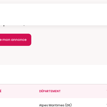
e parution :
Quotidien
ie mon annonce
É
DÉPARTEMENT
Alpes Maritimes (06)