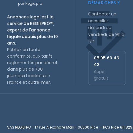
DÉMARCHES ?
Contacter un
Annonces.legal est le
conseiller
service de REGIEPRO™,
du lundi au
expert de l'annonce
vendredi, de 9h à
légale depuis plus de 10
17h
ans.
Publiez en toute
conformité, aux tarifs
08 05 69 43
réglementés par décret,
42
dans plus de 700
Appel
journaux habilités en
gratuit
France et outre-mer.
SAS REGIEPRO - 17 rue Alexandre Mari - 06300 Nice — RCS Nice 811 829