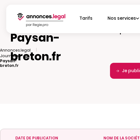
Tarifs
Nos services
Fréquence d
Paysan-
|
Annonces.legal
breton.fr
|
Journaux
Paysan-
breton.fr
Je publ
DATE DE PUBLICATION
NOM DE LA SOCIÉT