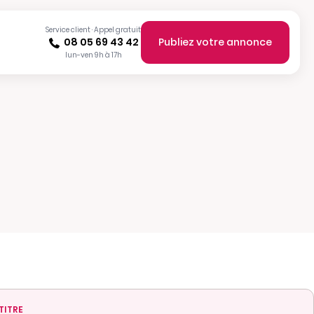
Service client · Appel gratuit
08 05 69 43 42
Publiez votre annonce
lun-ven 9h à 17h
TITRE