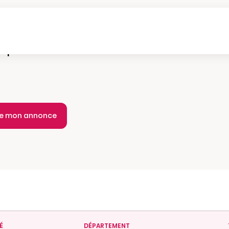
e parution :
Hebdomadaire
ie mon annonce
É
DÉPARTEMENT