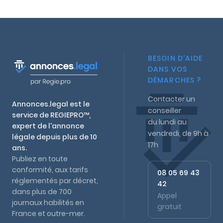
BESOIN D'AIDE
DANS VOS
DÉMARCHES ?
Contacter un
Annonces.legal est le
conseiller
service de REGIEPRO™,
du lundi au
expert de l'annonce
vendredi, de 9h à
légale depuis plus de 10
17h
ans.
Publiez en toute
conformité, aux tarifs
08 05 69 43
réglementés par décret,
42
dans plus de 700
Appel
journaux habilités en
gratuit
France et outre-mer.