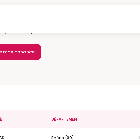
e parution :
Quotidien
ie mon annonce
É
DÉPARTEMENT
AS
Rhône (69)