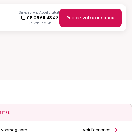
Service client · Appel gratuit
08 05 69 43 42
Publiez votre annonce
lun-ven 9h à 17h
TITRE
Lyonmag.com
Voir l'annonce