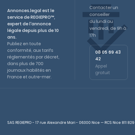
Contacter un
Annonces.legal est le
conseiller
service de REGIEPRO™,
du lundi au
expert de l'annonce
vendredi, de 9h à
légale depuis plus de 10
17h
ans.
Publiez en toute
conformité, aux tarifs
08 05 69 43
réglementés par décret,
42
dans plus de 700
Appel
journaux habilités en
gratuit
France et outre-mer.
SAS REGIEPRO - 17 rue Alexandre Mari - 06300 Nice — RCS Nice 811 829