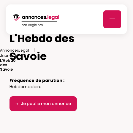
L'Hebdo des
|
Annonces.legal
Savoie
|
Journaux
L'Hebdo
des
Savoie
Fréquence de parution :
Hebdomadaire
Je publie mon annonce