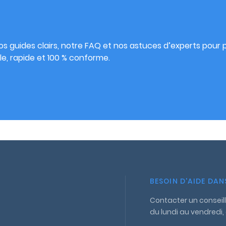
s
s guides clairs, notre FAQ et nos astuces d’experts pour pu
e, rapide et 100 % conforme.
BESOIN D'AIDE DA
Contacter un conseill
du lundi au vendredi,