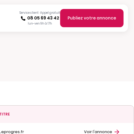
Service client · Appel gratuit
08 05 69 43 42
Publiez votre annonce
lun-ven 9h à 17h
TITRE
Leprogres.fr
Voir l'annonce