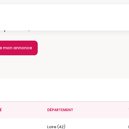
e parution :
Quotidien
ie mon annonce
É
DÉPARTEMENT
Loire (42)