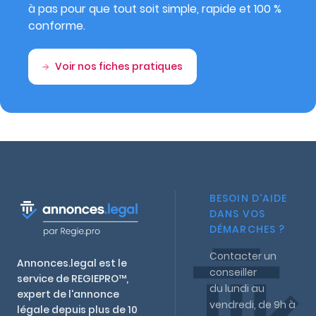
à pas pour que tout soit simple, rapide et 100 %
conforme.
Voir nos fiches pratiques
BESOIN D'AIDE
DANS VOS
DÉMARCHES ?
Contacter un
Annonces.legal est le
conseiller
service de REGIEPRO™,
du lundi au
expert de l'annonce
vendredi, de 9h à
légale depuis plus de 10