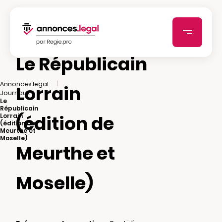
Le Républicain
|
Annonces.legal
Lorrain
|
Journaux
Le
Républicain
(édition de
Lorrain
(édition de
Meurthe et
Moselle)
Meurthe et
Moselle)